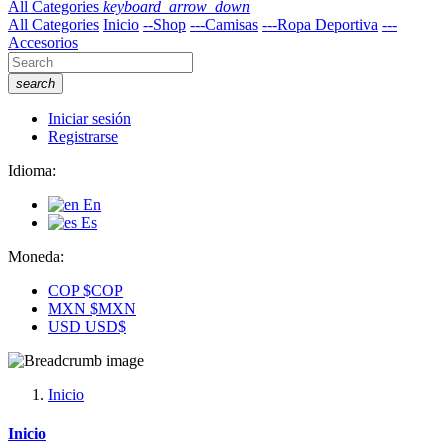
All Categories
keyboard_arrow_down
All Categories
Inicio
--Shop
---Camisas
---Ropa Deportiva
---
Accesorios
search
Iniciar sesión
Registrarse
Idioma:
En
Es
Moneda:
COP
$COP
MXN
$MXN
USD
USD$
Inicio
Inicio