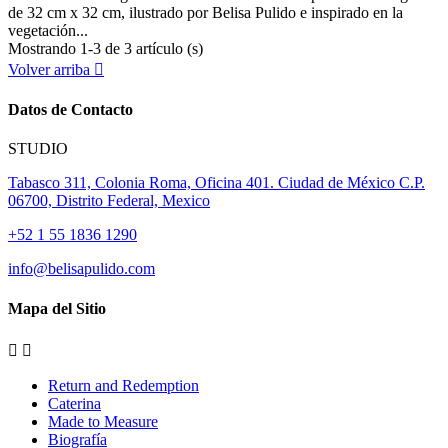
de 32 cm x 32 cm, ilustrado por Belisa Pulido e inspirado en la
vegetación...
Mostrando 1-3 de 3 artículo (s)
Volver arriba

Datos de Contacto
STUDIO
Tabasco 311, Colonia Roma, Oficina 401. Ciudad de México C.P.
06700, Distrito Federal, Mexico
+52 1 55 1836 1290
info@belisapulido.com
Mapa del Sitio


Return and Redemption
Caterina
Made to Measure
Biografía