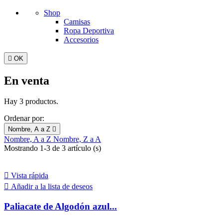
Shop
Camisas
Ropa Deportiva
Accesorios

OK
En venta
Hay 3 productos.
Ordenar por:
Nombre, A a Z

Nombre, A a Z
Nombre, Z a A
Mostrando 1-3 de 3 artículo (s)

Vista rápida

Añadir a la lista de deseos
Paliacate de Algodón azul...