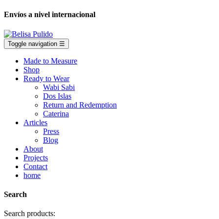
Envíos a nivel internacional
Toggle navigation
☰
Made to Measure
Shop
Ready to Wear
Wabi Sabi
Dos Islas
Return and Redemption
Caterina
Articles
Press
Blog
About
Projects
Contact
home
Search
Search products: