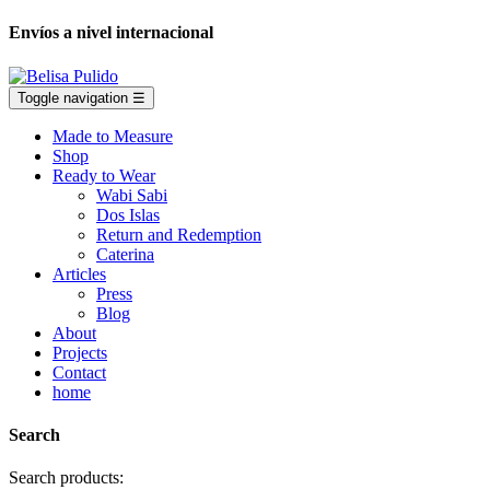
Envíos a nivel internacional
Toggle navigation
☰
Made to Measure
Shop
Ready to Wear
Wabi Sabi
Dos Islas
Return and Redemption
Caterina
Articles
Press
Blog
About
Projects
Contact
home
Search
Search products: