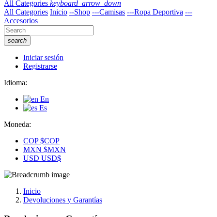
All Categories
keyboard_arrow_down
All Categories
Inicio
--Shop
---Camisas
---Ropa Deportiva
---
Accesorios
search
Iniciar sesión
Registrarse
Idioma:
En
Es
Moneda:
COP
$COP
MXN
$MXN
USD
USD$
Inicio
Devoluciones y Garantías