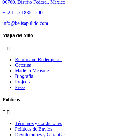
06700, Distrito Federal, Mexico
+52 1 55 1836 1290
info@belisapulido.com
Mapa del Sitio


Return and Redemption
Caterina
Made to Measure
Biografía
Projects
Press
Políticas


Términos y condiciones
Políticas de Envíos
Devoluciones y Garantías