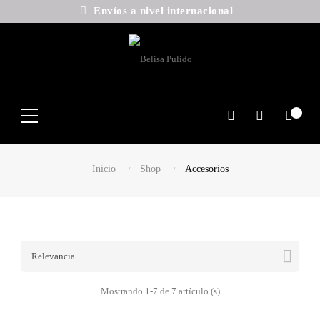
Envíos a nivel internacional
Search
Inicio
Shop
Accesorios

Relevancia
Mostrando 1-7 de 7 artículo (s)